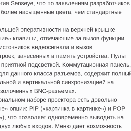
гия Senseye, что по заявлениям разработчиков
 более насыщенные цвета, чем стандартные
ольшей оперативности на верхней крышке
чие» клавиши, отвечающие за вызов функции
 источников видеосигнала и вызов
троек, занесенных в память устройства. Пульт
 приятной подсветкой. Коммутационная панель,
для данного класса разъемов, содержит полны
льной и вертикальной синхронизацией на
золоченных BNC-разъемах.
ональном наборе проектора есть довольно
е» опции: PIP («картинка-в-картинке») и POP
а»), что позволяет одновременно выводить на
двух любых входов. Меню дает возможность