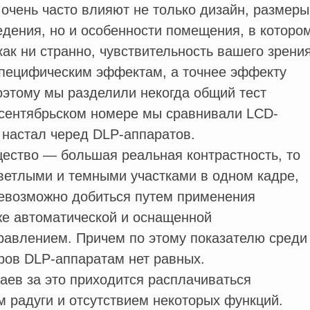
очень часто влияют не только дизайн, размеры
едения, но и особенности помещения, в которо
 как ни странно, чувствительность вашего зрени
специфическим эффектам, а точнее эффекту
оэтому мы разделили некогда общий тест
 сентябрьском номере мы сравнивали LCD-
 настал черед DLP-аппаратов.
ство — большая реальная контрастность, то
ветлыми и темными участками в одном кадре,
невозможно добиться путем применения
же автоматической и оснащенной
равлением. Причем по этому показателю среди
ров DLP-аппаратам нет равных.
ев за это приходится расплачиваться
 радуги и отсутствием некоторых функций.