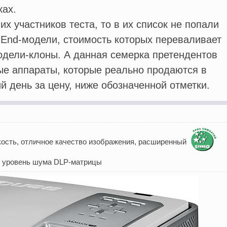
ках.
х участников теста, то в их список не попали
h End-модели, стоимость которых переваливает
модели-клоны. А данная семерка претендентов
ые аппараты, которые реально продаются в
й день за цену, ниже обозначенной отметки.
кость, отличное качество изображения, расширенный
 уровень шума DLP-матрицы