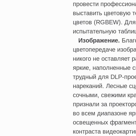
провести профессион
выставить цветовую т
цветов (RGBEW). Для 
испытательную таблиц
Изображение.
Благ
цветопередаче изобр
никого не оставляет 
яркие, наполненные с
трудный для DLP-прое
нареканий. Лесные с
сочными, свежими кра
признали за проекто
во всем диапазоне ярк
освещенных фрагмента
контраста видеокарти