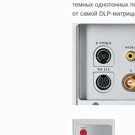
темных однотонных п
от самой DLP-матриц