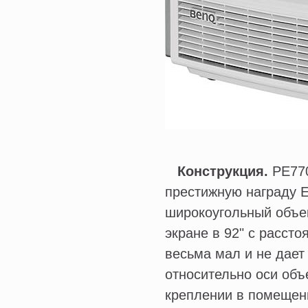
Конструкция.
РЕ770
престижную награду E
широкоугольный объек
экране в 92" с расст
весьма мал и не дае
относительно оси объ
креплении в помещени