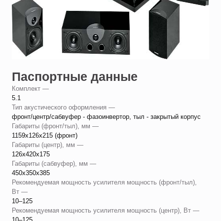
Паспортные данные
Комплект —
5.1
Тип акустического оформления —
фронт/центр/сабвуфер - фазоинвертор, тыл - закрытый корпус
Габариты (фронт/тыл), мм —
1159х126х215 (фронт)
Габариты (центр), мм —
126х420х175
Габариты (сабвуфер), мм —
450х350х385
Рекомендуемая мощность усилителя мощность (фронт/тыл),
Вт —
10–125
Рекомендуемая мощность усилителя мощность (центр), Вт —
10–125