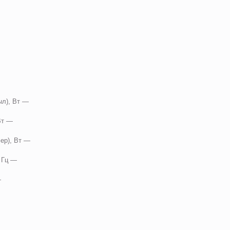
ыл), Вт —
 Вт —
ер), Вт —
, Гц —
—
—