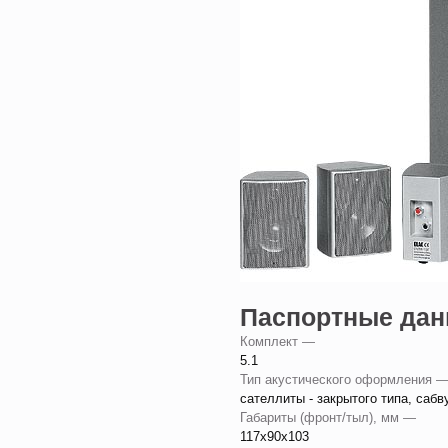
Паспортные да
Комплект —
5.1
Тип акустического оформления 
сателлиты - закрытого типа, саб
Габариты (фронт/тыл), мм —
117x90x103