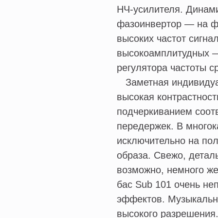
НЧ-усилителя. Динами
фазоинвертор — на ф
высоких частот сигна
высокоамплитудных —
регулятора частоты с
Заметная индивидуал
высокая контрастност
подчеркиванием соотв
передержек. В многок
исключительно на пол
образа. Свежо, детал
возможно, немного ж
бас Sub 101 очень не
эффектов. Музыкальн
высокого разрешения