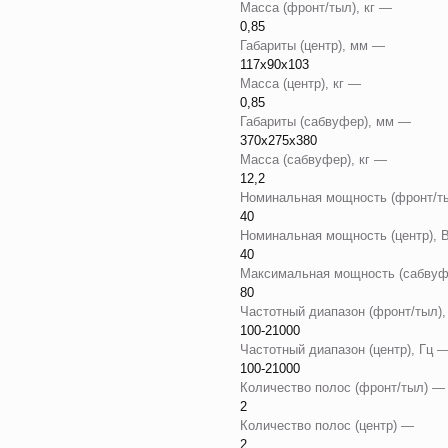
Масса (фронт/тыл), кг —
0,85
Габариты (центр), мм —
117x90x103
Масса (центр), кг —
0,85
Габариты (сабвуфер), мм —
370x275x380
Масса (сабвуфер), кг —
12,2
Номинальная мощность (фронт/т
40
Номинальная мощность (центр),
40
Максимальная мощность (сабвуф
80
Частотный диапазон (фронт/тыл)
100-21000
Частотный диапазон (центр), Гц 
100-21000
Количество полос (фронт/тыл) 
2
Количество полос (центр) —
2