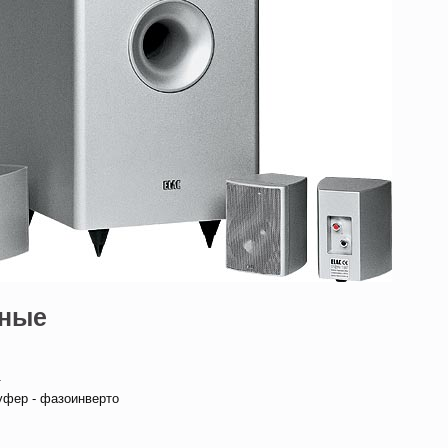
нные
—
вуфер - фазоинверто