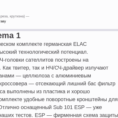
среза, крутизна) —
таву
ema 1
ческом комплекте германская ELAC
ысокий технологический потенциал.
-головки сателлитов построены на
 Как твитер, так и НЧ/СЧ-драйвер излучают
анами — целлюлоза с алюминиевым
 кроссовера — отсекающий лишний бас фильтр
уса выполнены из пластика и хорошо
омплекте удобные поворотные кронштейны для
 Отлично оснащенный Sub 101 ESP — уже
 наших тестов. ESP — фирменная схема защиты