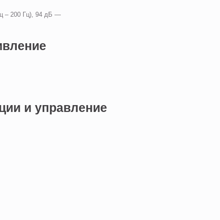
ц – 200 Гц), 94 дБ —
ивление
—
ции и управление
—
—