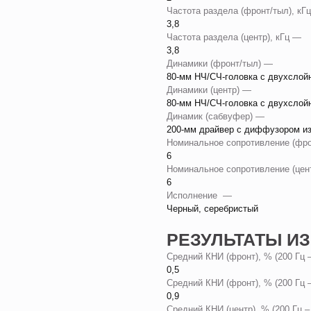
Частота раздела (фронт/тыл), к
3,8
Частота раздела (центр), кГц —
3,8
Динамики (фронт/тыл) —
80-мм НЧ/СЧ-головка с двухсло
Динамики (центр) —
80-мм НЧ/СЧ-головка с двухсло
Динамик (сабвуфер) —
200-мм драйвер с диффузором и
Номинальное сопротивление (фр
6
Номинальное сопротивление (це
6
Исполнение —
Черный, серебристый
РЕЗУЛЬТАТЫ И
Средний КНИ (фронт), % (200 Гц 
0,5
Средний КНИ (фронт), % (200 Гц 
0,9
Средний КНИ (центр), % (200 Гц –