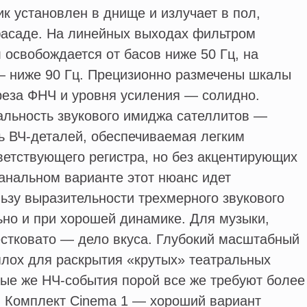
к установлен в днище и излучает в пол,
асаде. На линейных выходах фильтром
л освобождается от басов ниже 50 Гц, на
 ниже 90 Гц. Прецизионно размечены шкалы
реза ФНЧ и уровня усиления — солидно.
ьность звукового имиджа сателлитов —
ь ВЧ-деталей, обеспечиваемая легким
етствующего регистра, но без акцентирующих
анальном варианте этот нюанс идет
ьзу выразительности трехмерного звукового
ьно и при хорошей динамике. Для музыки,
естковато — дело вкуса. Глубокий масштабный
плох для раскрытия «крутых» театральных
ые же НЧ-события порой все же требуют более
. Комплект Cinema 1 — хороший вариант