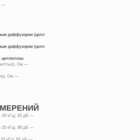
Гц —
йным диффузором (целл
йным диффузором (целл
з целлюлозы
онт/тыл), Ом —
нтр), Ом —
ЗМЕРЕНИЙ
– 20 кГц), 82 дБ —
– 20 кГц), 88 дБ —
 20 кГц), 82 дБ —