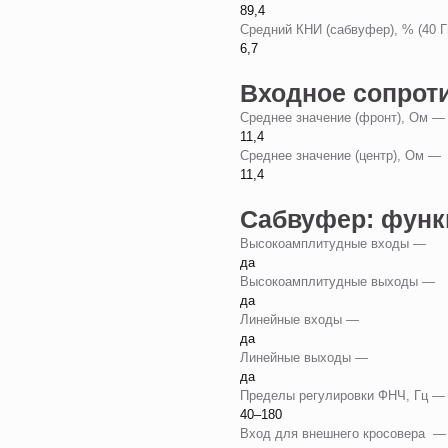
89,4
Средний КНИ (сабвуфер), % (40 Г
6,7
Входное сопрот
Среднее значение (фронт), Ом 
11,4
Среднее значение (центр), Ом —
11,4
Сабвуфер: функ
Высокоамплитудные входы —
да
Высокоамплитудные выходы —
да
Линейные входы —
да
Линейные выходы —
да
Пределы регулировки ФНЧ, Гц 
40–180
Вход для внешнего кросовера 