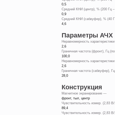
0,5
Средний КНИ (центр), % (200 Гц –
0,9
Средний КНИ (сабвуфер), % (40 Г
4,6
Параметры АЧХ
Неравномерность характеристики 
2,6
Граничная частота (фронт), Гц (
100,0
Неравномерность характеристики (
2,6
Граничная частота (сабвуфер), Г
28,0
Конструкция
Магнитное экранирование —
фронт, тыл, центр
Чувствительность измер. (2,83 В
89,4
Чувствительность измер. (2,83 В/