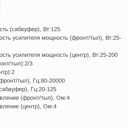
ть (сабвуфер), Вт:
125
сть усилителя мощность (фронт/тыл), Вт:
25-
ть усилителя мощность (центр), Вт:
25-200
онт/тыл):
2/3
нтр):
2
фронт/тыл), Гц:
80-20000
сабвуфер), Гц:
20-125
вление (фронт/тыл), Ом:
4
ление (центр), Ом:
4