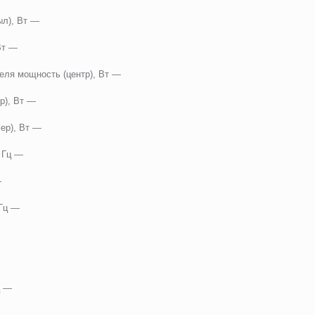
ыл), Вт —
 Вт —
еля мощность (центр), Вт —
р), Вт —
ер), Вт —
, Гц —
—
 Гц —
—
Гц —