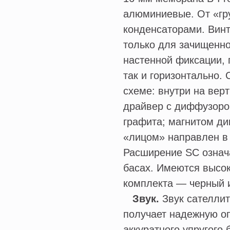
алюминиевые. От «гр
конденсаторами. Вин
только для зачищенно
настенной фиксации, 
так и горизонтально.
схеме: внутри на вер
драйвер с диффузоро
графита; магнитом ди
«лицом» направлен в
Расширение SC означа
басах. Имеются высо
комплекта — черный 
Звук.
Звук сателлит
получает надежную о
аккуратного упругого