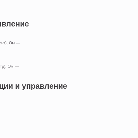
ивление
—
онт), Ом —
нтр), Ом —
ции и управление