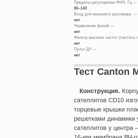
Пределы регулировки ФНЧ, Гц 
80–140
Вход для внешнего кросовера 
нет
Управление фазой —
нет
Фильтр высоких частот (частоты 
нет
Пульт ДУ —
нет
Тест Canton 
Конструкция.
Корпу
сателлитов CD10 изг
торцевые крышки пла
решетками динамики у
сателлитов у центра 
16-мм мембрана ВЧ-г