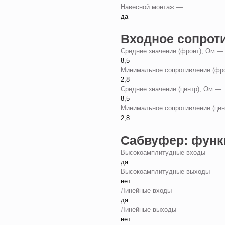
Навесной монтаж —
да
Входное сопрот
Среднее значение (фронт), Ом 
8,5
Минимальное сопротивление (фр
2,8
Среднее значение (центр), Ом —
8,5
Минимальное сопротивление (це
2,8
Сабвуфер: функ
Высокоамплитудные входы —
да
Высокоамплитудные выходы —
нет
Линейные входы —
да
Линейные выходы —
нет