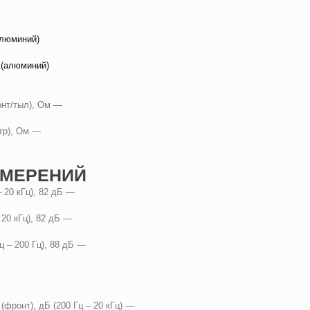
алюминий)
 (алюминий)
онт/тыл), Ом —
нтр), Ом —
ЗМЕРЕНИЙ
– 20 кГц), 82 дБ —
 20 кГц), 82 дБ —
ц – 200 Гц), 88 дБ —
(фронт), дБ (200 Гц – 20 кГц) —