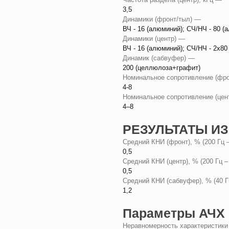
3,5
Динамики (фронт/тыл) —
ВЧ - 16 (алюминий); СЧ/НЧ - 80 (
Динамики (центр) —
ВЧ - 16 (алюминий); СЧ/НЧ - 2x80
Динамик (сабвуфер) —
200 (целлюлоза+графит)
Номинальное сопротивление (фр
4-8
Номинальное сопротивление (це
4–8
РЕЗУЛЬТАТЫ И
Средний КНИ (фронт), % (200 Гц 
0,5
Средний КНИ (центр), % (200 Гц –
0,5
Средний КНИ (сабвуфер), % (40 Г
1,2
Параметры АЧХ
Неравномерность характеристики 