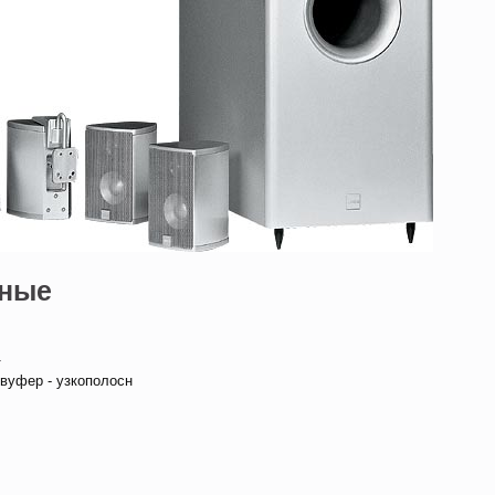
нные
—
бвуфер - узкополосн