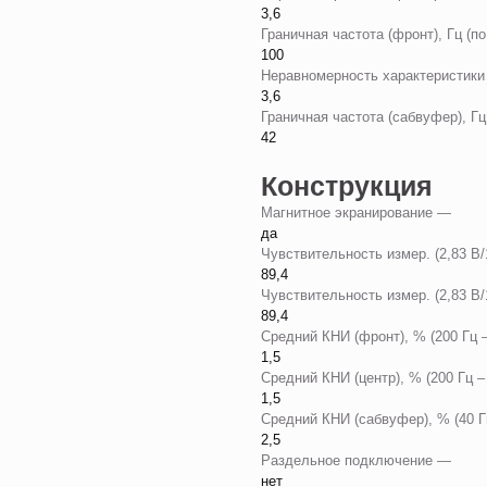
3,6
Граничная частота (фронт), Гц (
100
Неравномерность характеристики (
3,6
Граничная частота (сабвуфер), Г
42
Конструкция
Магнитное экранирование —
да
Чувствительность измер. (2,83 В
89,4
Чувствительность измер. (2,83 В/
89,4
Средний КНИ (фронт), % (200 Гц 
1,5
Средний КНИ (центр), % (200 Гц –
1,5
Средний КНИ (сабвуфер), % (40 Г
2,5
Раздельное подключение —
нет