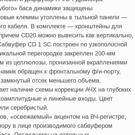
убого» баса динамики защищены
товые клеммы утоплены в тыльной панели —
го кабеля. В комплекте — кронштейны для
причем CD20 можно вывесить как вертикально,
 Сабвуфер CD 1 SC построен по узкополосной
тикальной перегородке закреплен 200-мм
м из целлюлозы, пронизанной вкраплениями
намик обращен к фронтальному ф/и-порту,
 замкнутый отсек меньшего объема.
ет наличие схемы коррекции АЧХ на глубоких
коамплитудные и линейные входы. Цвет
или серебристый.
ов, «освежаемый» акцентом на ВЧ-регистре,
пору в лице производимого сабвуфером
 баса. Последнему на отдельных