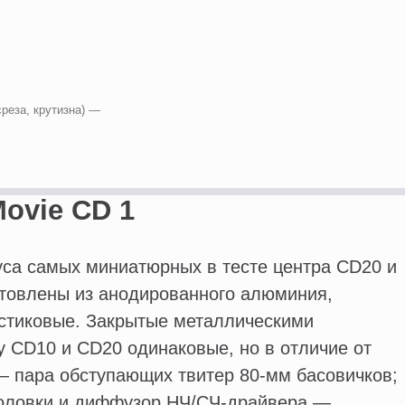
—
—
среза, крутизна) —
Movie CD 1
са самых миниатюрных в тесте центра CD20 и
отовлены из анодированного алюминия,
стиковые. Закрытые металлическими
 CD10 и CD20 одинаковые, но в отличие от
— пара обступающих твитер 80-мм басовичков;
оловки и диффузор НЧ/CЧ-драйвера —