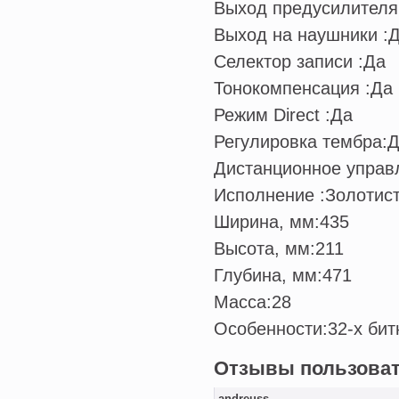
Выход предусилителя
Выход на наушники :
Селектор записи :
Да
Тонокомпенсация :
Да
Режим Direct :
Да
Регулировка тембра:
Д
Дистанционное управ
Исполнение :
Золотис
Ширина, мм:
435
Высота, мм:
211
Глубина, мм:
471
Масса:
28
Особенности:
32-х би
Отзывы пользова
andreuss