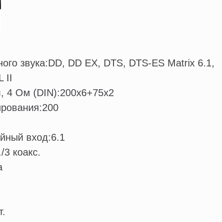
ого звука:
DD, DD EX, DTS, DTS-ES Matrix 6.1,
 II
, 4 Ом (DIN):
200x6+75x2
рования:
200
йный вход:
6.1
./3 коакс.
а
т.