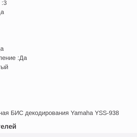
 :
3
Да
а
ление :
Да
тый
тная БИС декодирования Yamaha YSS-938
телей