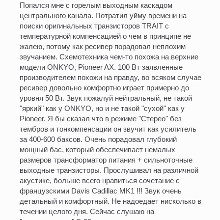
Попался мне с горелым выходным каскадом
центрального канала. Потратил уйму времени на
поиски оригинальных транзисторов TRAIT с
температурной компенсацией о чем в принципе не
жалею, потому как ресивер порадовал неплохим
звучанием. Схемотехника чем-то похожа на верхние
модели ONKYO, Pioneer AX. 100 Вт заявленные
производителем похожи на правду, во всяком случае
ресивер довольно комфортно играет примерно до
уровня 50 Вт. Звук пожалуй нейтральный, не такой
"яркий" как у ONKYO, но и не такой "сухой" как у
Pioneer. Я бы сказал что в режиме "Стерео" без
тембров и тонкомпенсации он звучит как усилитель
за 400-600 баксов. Очень порадовал глубокий
мощный бас, который обеспечивает немалых
размеров трансформатор питания + сильноточные
выходные транзисторы. Прослушивал на различной
акустике, больше всего нравиться сочетание с
французскими Davis Cadillac MK1 !!! Звук очень
детальный и комфортный. Не надоедает нисколько в
течении целого дня. Сейчас слушаю на