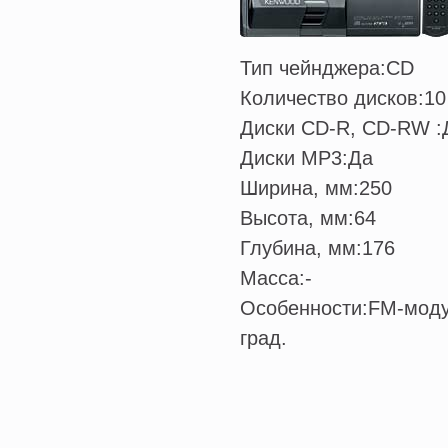
Тип чейнджера:
CD
Количество дисков:
10
Диски CD-R, CD-RW :
Диски MP3:
Да
Ширина, мм:
250
Высота, мм:
64
Глубина, мм:
176
Масса:
-
Особенности:
FM-модул
град.