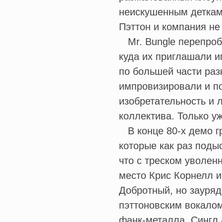
неискушенным деткам 
Пэттон и компания не
Mr. Bungle перепроб
куда их приглашали и
по большей части раз
импровизировали и п
изобретательность и 
коллектива. Только уж
В конце 80-х демо гр
которые как раз поды
что с треском уволен
место Крис Корнелл и
Добротный, но зауря
пэттоновским вокалом
фанк-металла. Сингл 