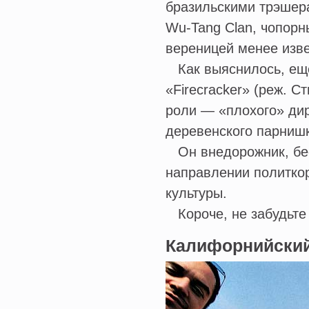
бразильскими трэшер
Wu-Tang Clan, чопорн
вереницей менее изве
Как выяснилось, еще
«Firecracker» (реж. 
роли — «плохого» дир
деревенского парниш
Он внедорожник, бе
направлении политко
культуры.
Короче, не забудьте 
Калифорнийский