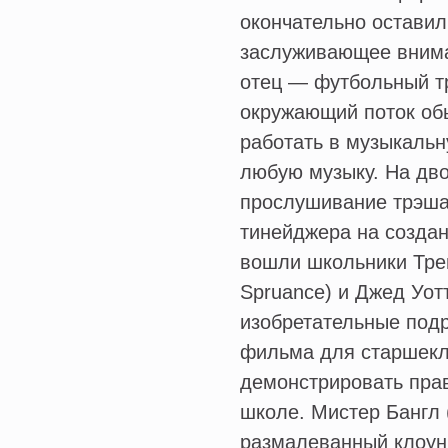
окончательно оставил
заслуживающее вниман
отец — футбольный тр
окружающий поток обы
работать в музыкальн
любую музыку. На дво
прослушивание трэша,
тинейджера на создан
вошли школьники Трев
Spruance) и Джед Уотт
изобретательные подр
фильма для старшекл
демонстрировать пра
школе. Мистер Бангл
размалеванный клоун