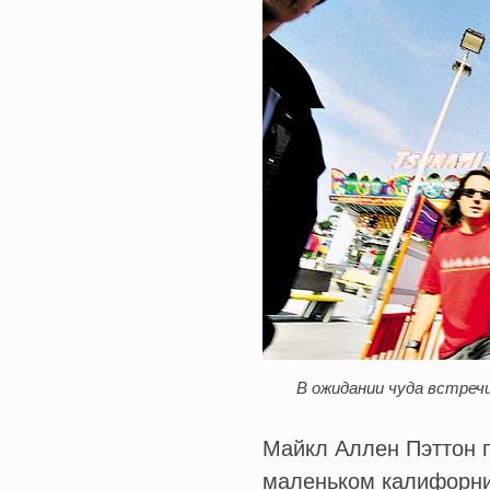
В ожидании чуда встреч
Майкл Аллен Пэттон п
маленьком калифорний