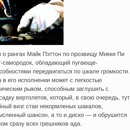
 о рангах Майк Пэттон по прозвищу Микки Пи
ст-самородок, обладающий пугающе-
обностями передвигаться по шкале громкости.
в его исполнении может с легкостью
ическим рыком, способным заглушить с
садку вертолетов, который, в свою очередь, тут
бный визг стаи некормленых шакалов,
ысленный шансон, а то и диско — и обрушится
ом сразу всех грешников ада.