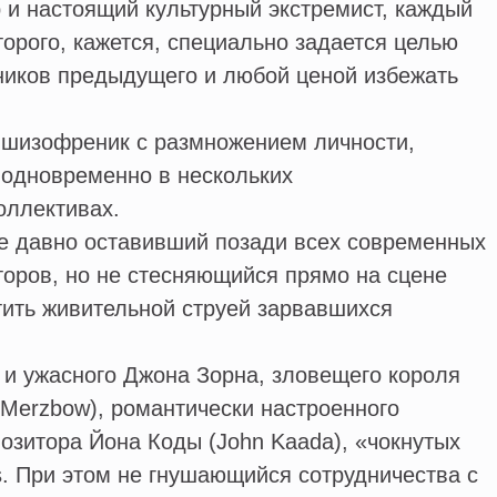
и настоящий культурный экстремист, каждый
орого, кажется, специально задается целью
ников предыдущего и любой ценой избежать
изофреник с размножением личности,
одновременно в нескольких
оллективах.
 давно оставивший позади всех современных
оров, но не стесняющийся прямо на сцене
тить живительной струей зарвавшихся
и ужасного Джона Зорна, зловещего короля
Merzbow), романтически настроенного
озитора Йона Коды (John Kaada), «чокнутых
s. При этом не гнушающийся сотрудничества с