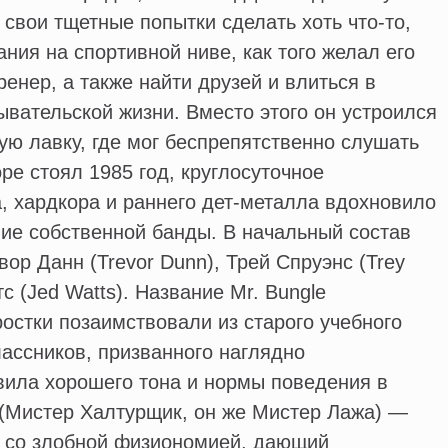
 свои тщетные попытки сделать хоть что-то,
ия на спортивной ниве, как того желал его
енер, а также найти друзей и влиться в
вательской жизни. Вместо этого он устроился
ую лавку, где мог беспрепятственно слушать
ре стоял 1985 год, круглосуточное
 хардкора и раннего дет-металла вдохновило
ие собственной банды. В начальный состав
ор Данн (Trevor Dunn), Трей Спруэнс (Trey
с (Jed Watts). Название Mr. Bungle
остки позаимствовали из старого учебного
ассников, призванного наглядно
вила хорошего тона и нормы поведения в
 (Мистер Халтурщик, он же Мистер Лажа) —
 со злобной физиономией, дающий