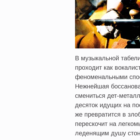
В музыкальной табели
проходит как вокали
феноменальными спос
Нежнейшая боссанова 
смениться дет-металл
десяток идущих на по
же превратится в зло
перескочит на легком
леденящим душу стон