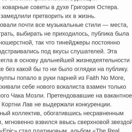
коварные советы в духе Григория Остера.
 замедлили претворить их в жизнь.
овали почти все музыкальные стили — места,
грать, выбирать не приходилось, публика была
ношерстной, так что тинейджеры постоянно
одстраивались под вкусы слушателей. Эта
легла в основу дальнейшей жизнедеятельности
е без какой бы то ни было оглядки на публику.
уппы попало в руки парней из Faith No More,
скивали себе нового вокалиста взамен только
ного Чака Мозли. Претендовавшие на вакантное
 Кортни Лав не выдержали конкуренции.
дный коллектив, обогатившись несравненным
, мгновенно взвился ввысь сверхновой звездо
«Epic» стал платиновым, альбом «The Real