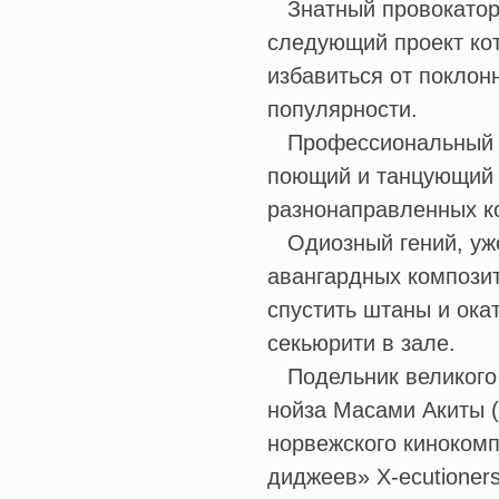
Знатный провокатор 
следующий проект кот
избавиться от поклон
популярности.
Профессиональный ш
поющий и танцующий 
разнонаправленных к
Одиозный гений, уже
авангардных композит
спустить штаны и ока
секьюрити в зале.
Подельник великого 
нойза Масами Акиты (
норвежского кинокомп
диджеев» X-ecutioner