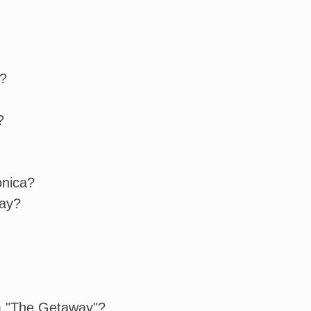
"?
?
nica?
ay?
 "The Getaway"?