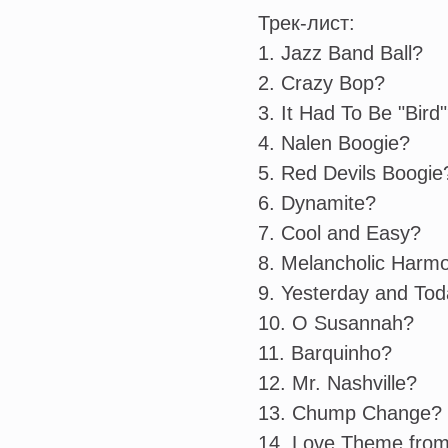
Трек-лист:
1. Jazz Band Ball?
2. Crazy Bop?
3. It Had To Be "Bird
4. Nalen Boogie?
5. Red Devils Boogie
6. Dynamite?
7. Cool and Easy?
8. Melancholic Harmo
9. Yesterday and Tod
10. O Susannah?
11. Barquinho?
12. Mr. Nashville?
13. Chump Change?
14. Love Theme from