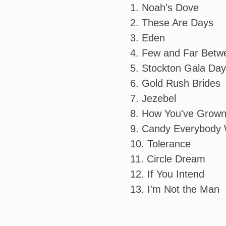
1. Noah's Dove
2. These Are Days
3. Eden
4. Few and Far Betw
5. Stockton Gala Day
6. Gold Rush Brides
7. Jezebel
8. How You've Grow
9. Candy Everybody 
10. Tolerance
11. Circle Dream
12. If You Intend
13. I'm Not the Man