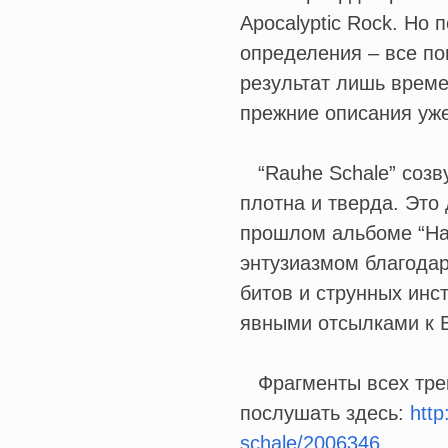
Apocalyptic Rock. Но 
определения – все по
результат лишь време
прежние описания уж
“Rauhe Schale” созв
плотна и тверда. Это
прошлом альбоме “Hal
энтузиазмом благода
битов и струнных инс
явными отсылками к B
Фрагменты всех трек
послушать здесь:
http
schale/2006346