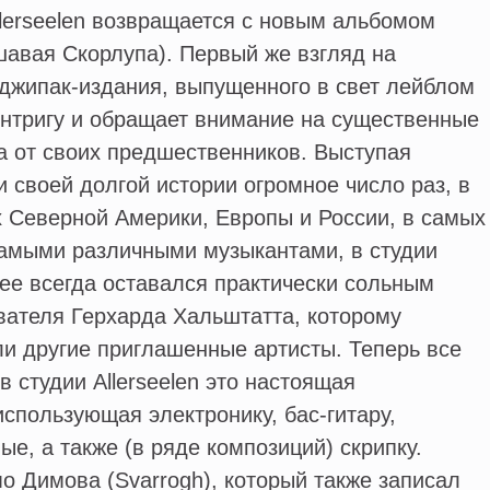
llerseelen возвращается с новым альбомом
авая Скорлупа). Первый же взгляд на
джипак-издания, выпущенного в свет лейблом
интригу и обращает внимание на существенные
а от своих предшественников. Выступая
 своей долгой истории огромное число раз, в
 Северной Америки, Европы и России, в самых
самыми различными музыкантами, в студии
енее всегда оставался практически сольным
вателя Герхарда Хальштатта, которому
и другие приглашенные артисты. Теперь все
в студии Allerseelen это настоящая
использующая электронику, бас-гитару,
ые, а также (в ряде композиций) скрипку.
 Димова (Svarrogh), который также записал