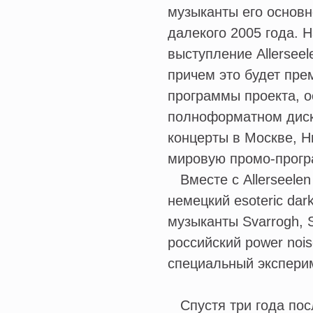
музыканты его основн
далекого 2005 года. Н
выступление Allerseel
причем это будет пре
программы проекта, 
полноформатном диск
концерты в Москве, Н
мировую промо-прогр
Вместе с Allerseelen
немецкий esoteric dar
музыканты Svarrogh, S
российский power nois
специальный экспери
Спустя три года посл