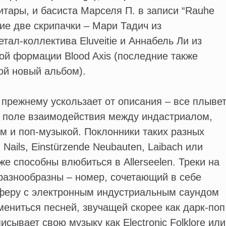
итары, и басиста Марселя П. в записи “Rauhe
тие две скрипачки – Мари Тадич из
тал-коллектива Eluveitie и Аннабель Ли из
ой формации Blood Axis (последние также
ой новый альбом).
 прежнему ускользает от описания – все плыве
м поле взаимодействия между индастриалом,
 и поп-музыкой. Поклонники таких разных
 Nails, Einstürzende Neubauten, Laibach или
же способны влюбиться в Allerseelen. Треки на
 разнообразны – номер, сочетающий в себе
еру с электронным индустриальным саундом
мениться песней, звучащей скорее как дарк-поп
сывает свою музыку как Electronic Folklore или