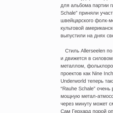
для альбома партии г
Schale” приняли учас
швейцарского фолк-ме
культовой американск
выпустили на днях св
Стиль Allerseelen по
и движется в силово
металлом, фольклором
проектов как Nine Inch
Underworld теперь так
“Rauhe Schale” очень
мощную метал-атмосф
через минуту может с
Сам Герхард порой опи