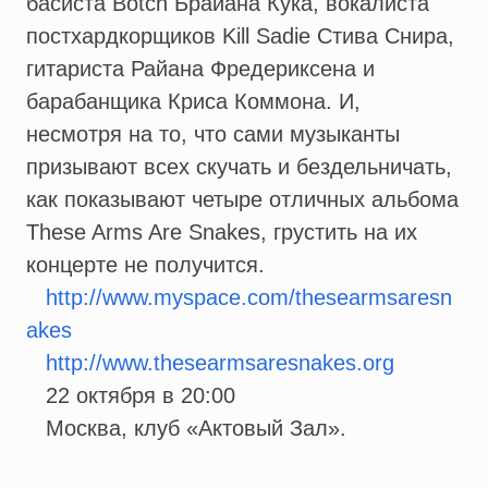
басиста Botch Брайана Кука, вокалиста
постхардкорщиков Kill Sadie Стива Снира,
гитариста Райана Фредериксена и
барабанщика Криса Коммона. И,
несмотря на то, что сами музыканты
призывают всех скучать и бездельничать,
как показывают четыре отличных альбома
These Arms Are Snakes, грустить на их
концерте не получится.
http://www.myspace.com/thesearmsaresn
akes
http://www.thesearmsaresnakes.org
22 октября в 20:00
Москва, клуб «Актовый Зал».