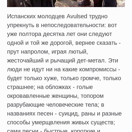
Испанских молодцев Avulsed трудно
упрекнуть в непоследовательности: вот
уже полтора десятка лет они следуют
одной и той же дорогой, вернее сказать -
прут напролом, играя лютый,
жесточайший и рычащий дет-метал. Эти
люди не идут ни на какие компромиссы -
будет только хуже, только громче, только
страшнее; на обложках - голые
окровавленные женщины, топором
разрубающие человеческие тела; в
названиях песен - суицид, раны и разные
способы умерщвления живых существ;
сами песни - быстрые, короткие и