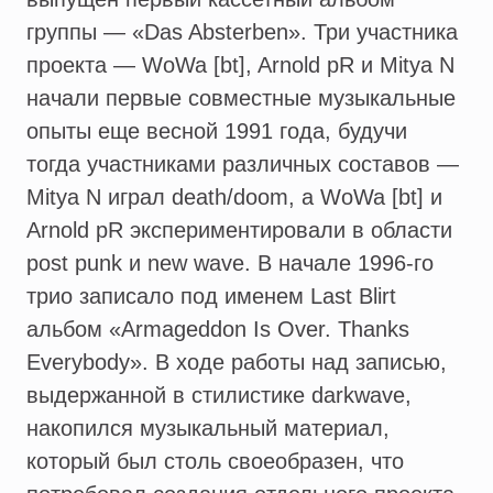
группы — «Das Absterben». Три участника
проекта — WoWa [bt], Arnold pR и Mitya N
начали первые совместные музыкальные
опыты еще весной 1991 года, будучи
тогда участниками различных составов —
Mitya N играл death/doom, а WoWa [bt] и
Arnold pR экспериментировали в области
post punk и new wave. В начале 1996-го
трио записало под именем Last Blirt
альбом «Armageddon Is Over. Thanks
Everybody». В ходе работы над записью,
выдержанной в стилистике darkwave,
накопился музыкальный материал,
который был столь своеобразен, что