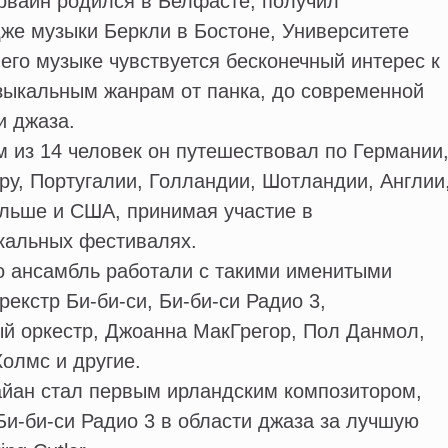
рвайн родился в Белфасте, получил
же музыки Беркли в Бостоне, Университете
 его музыке чувствуется бесконечный интерес к
ыкальным жанрам от панка, до современной
и джаза.
из 14 человек он путешествовал по Германии
ру, Португалии, Голландии, Шотландии, Англии
ольше и США, принимая участие в
альных фестивалях.
 ансамбль работали с такими именитыми
екстр Би-би-си, Би-би-си Радио 3,
й оркестр, Джоанна МакГрегор, Пол Данмол,
олмс и другие.
ан стал первым ирландским композитором,
и-би-си Радио 3 в области джаза за лучшую