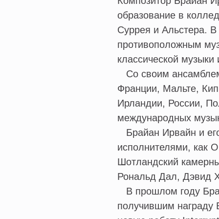
Композитор Брайан И
образование в коллед
Суррея и Альстера. В
противоположным муз
классической музыки 
Со своим ансамблем 
Франции, Мальте, Кип
Ирландии, России, П
международных музык
Брайан Ирвайн и его
исполнителями, как Ор
Шотландский камерны
Рональд Дал, Дэвид Х
В прошлом году Брай
получившим награду Б