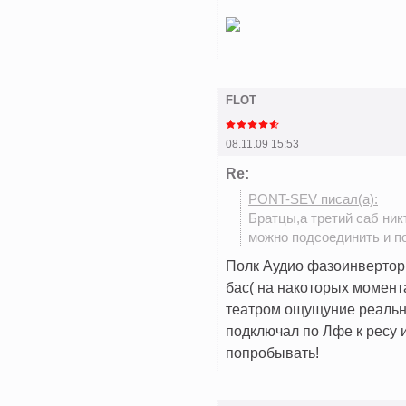
FLOT
08.11.09 15:53
Re:
PONT-SEV писал(а):
Братцы,а третий саб ник
можно подсоединить и п
Полк Аудио фазоинверторн
бас( на накоторых момента
театром ощущуние реальн
подключал по Лфе к ресу и
попробывать!