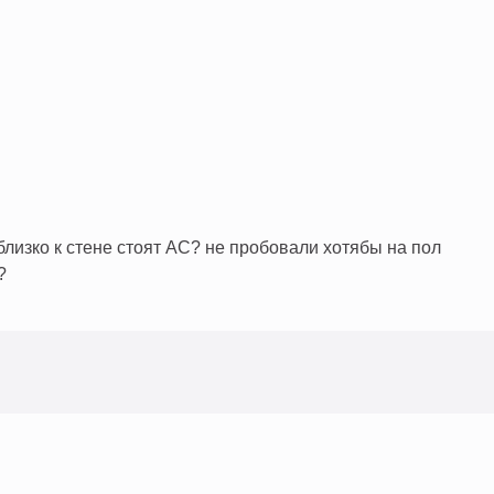
близко к стене стоят АС? не пробовали хотябы на пол
?