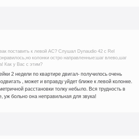
вак поставить к левой АС? Слушал Dynaudio 42 c Rel
онравилось,но колонки остро направленные:шаг влево,шаг
! Как у Вас с этим?
ейки 2 недели по квартире двигал- получилось очень
подвигать , может и вправду уйдет ближе к левой колонке.
метричной расстановки толку небыло. Вся трудность в
, уж больно она неправильная для звука!