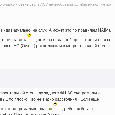
 близко к стене стоят АС? не пробовали хотябы на пол метра
ж индивидуально, на слух. A может это по правилам NAIMа
 стене ставить
, хотя на недавней презентации новых
новые АС (Ovator) расположили в метре от задней стенки.
от фронтальной стены до заднего ФИ АС экстремально
 вышло плоско, что не видно расстояния). Если еще
 то это зкстремально опасно
, ребенок бегает
сайгак. Расставил на свой слух.