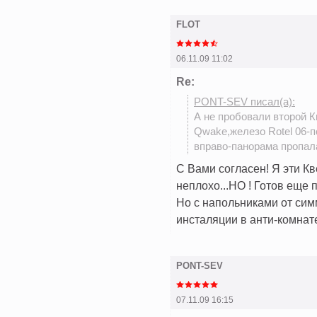
FLOT
06.11.09 11:02
Re:
PONT-SEV писал(а):
А не пробовали второй К
Qwake,железо Rotel 06-п
вправо-панорама пропала
C Вами согласен! Я эти Кв
неплохо...НО ! Готов еще 
Но с напольниками от сим
инсталяции в анти-комнате
PONT-SEV
07.11.09 16:15