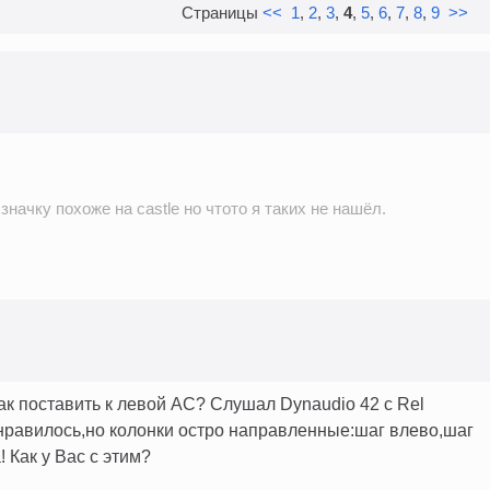
Страницы
<<
1
,
2
,
3
,
4
,
5
,
6
,
7
,
8
,
9
>>
 значку похоже на castle но чтото я таких не нашёл.
ак поставить к левой АС? Слушал Dynaudio 42 c Rel
нравилось,но колонки остро направленные:шаг влево,шаг
 Как у Вас с этим?