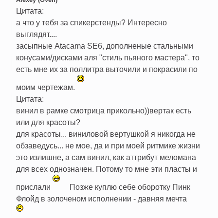
Цитата:
а что у тебя за спикерстенды? Интересно
выглядят....
засыпные Atacama SE6, дополненые стальными
конусами/дисками аля "стиль пьяного мастера", то
есть мне их за поллитра выточили и покрасили по
моим чертежам.
Цитата:
винил в рамке смотрица прикольно))вертак есть
или для красоты?
для красоты... виниловой вертушкой я никогда не
обзаведусь... не мое, да и при моей ритмике жизни
это излишне, а сам винил, как аттрибут меломана
для всех однозначен. Потому то мне эти пласты и
прислали
Позже куплю себе оборотку Пинк
Флойд в золоченом исполнении - давняя мечта