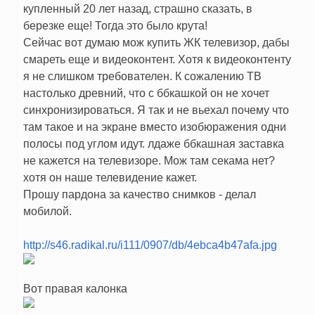
купленный 20 лет назад, страшно сказать, в
березке еще! Тогда это было крута!
Сейчас вот думаю мож купить ЖК телевизор, дабы
смареть еще и видеоконтент. Хотя к видеоконтенту
я не слишком требователен. К сожалению ТВ
настолько древний, что с ббкашкой он не хочет
синхронизироваться. Я так и не вьехал почему что
там такое и на экране вместо изобюражения одни
полосы под углом идут. лдаже ббкашная заставка
не кажется на телевизоре. Мож там секама нет?
хотя он наше телевидение кажет.
Прошу пардона за качество снимков - делал
мобилой.
http://s46.radikal.ru/i111/0907/db/4ebca4b47afa.jpg
Вот правая калонка