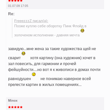
01.07.09 17:05
Re:
FreeezzzZ писал(а):
Позже куплю себе оборотку Пинк Флойд в
золоченом исполнении - давняя мечта
завидую...мне жена за такие художества щей не
сварит
хотя картину (она художник) хочет в
зал повесить, для гармонии и прочей
фейшуйности....но вот я к живописи в домах почти
равнодушен
не понимаю наверное всей
прелести картин в жилых помещениях...
Minox