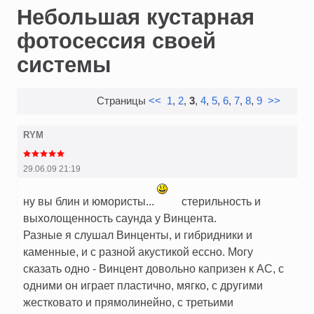
Небольшая кустарная
фотосессия своей
системы
Страницы
<<
1
,
2
,
3
,
4
,
5
,
6
,
7
,
8
,
9
>>
RYM
29.06.09 21:19
ну вы блин и юмористы...
стерильность и
выхолощенность саунда у Винцента.
Разные я слушал Винценты, и гибридники и
каменные, и с разной акустикой ессно. Могу
сказать одно - Винцент довольно капризен к АС, с
одними он играет пластично, мягко, с другими
жестковато и прямолинейно, с третьими