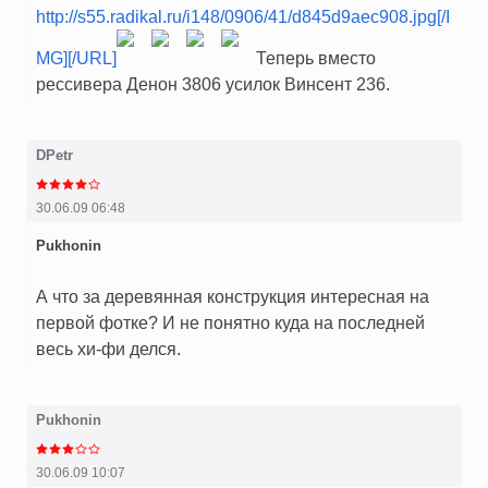
http://s55.radikal.ru/i148/0906/41/d845d9aec908.jpg[/I
MG][/URL]
Теперь вместо
рессивера Денон 3806 усилок Винсент 236.
DPetr
30.06.09 06:48
Pukhonin
А что за деревянная конструкция интересная на
первой фотке? И не понятно куда на последней
весь хи-фи делся.
Pukhonin
30.06.09 10:07