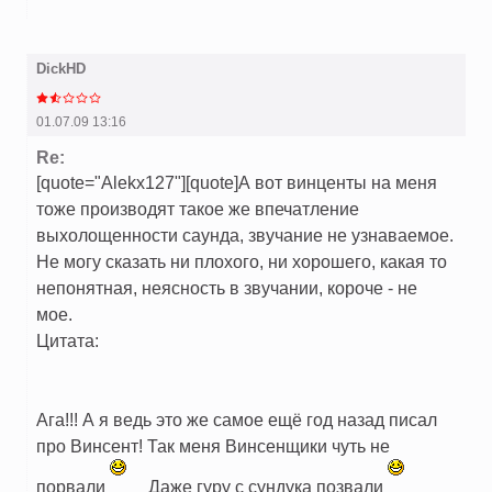
DickHD
01.07.09 13:16
Re:
[quote="Alekx127"][quote]А вот винценты на меня
тоже производят такое же впечатление
выхолощенности саунда, звучание не узнаваемое.
Не могу сказать ни плохого, ни хорошего, какая то
непонятная, неясность в звучании, короче - не
мое.
Цитата:
Ага!!! А я ведь это же самое ещё год назад писал
про Винсент! Так меня Винсенщики чуть не
порвали
Даже гуру с сундука позвали