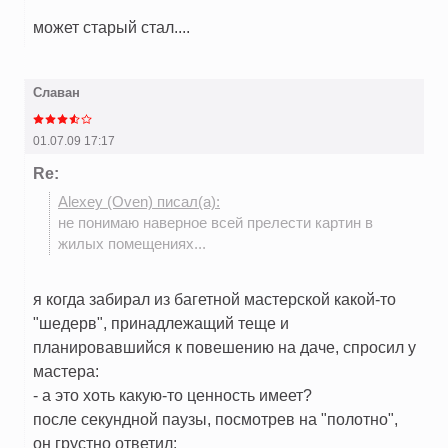
может старый стал....
Славан
01.07.09 17:17
Re:
Alexey (Oven) писал(а):
не понимаю наверное всей прелести картин в
жилых помещениях...
я когда забирал из багетной мастерской какой-то
"шедерв", принадлежащий теще и
планировавшийся к повешению на даче, спросил у
мастера:
- а это хоть какую-то ценность имеет?
после секундной паузы, посмотрев на "полотно",
он грустно ответил: