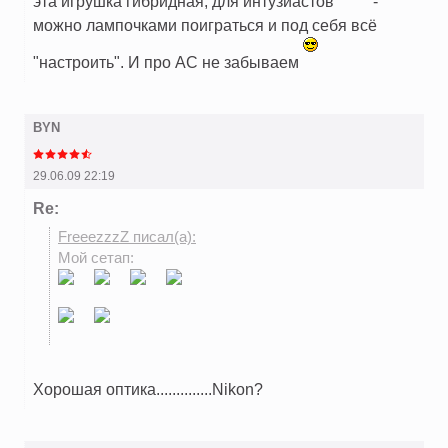
эта игрушка гибридная, для интузиастов
-
можно лампочками поиграться и под себя всё
"настроить". И про АС не забываем
BYN
29.06.09 22:19
Re:
FreeezzzZ писал(а):
Мой сетап:
Хорошая оптика..............Nikon?