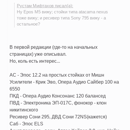
Рустам Мифтахов писал(а):
Ну Epos M5 вижу; стойки типа atacama nexus
тоже вижу; и ресивер типа Sony 795 вижу - а
остальное?
В первой редакции (где-то на начальных
страницах) уже описывал.
Но, коль есть интерес...
АС - Эпос 12.2 на простых стойках от Мишн
Усилители - Крик Эво, Опера Аудио Сайбер 100 на
6550
ПКД - Опера Аудио Консонанс 120 балансед
ПВД - Электроника ЭП-017С, фонокор - клон
никитинского
Ресивер Сони 295, ДВД Сони 72NS(кажется)
Саб - Эпос ELS