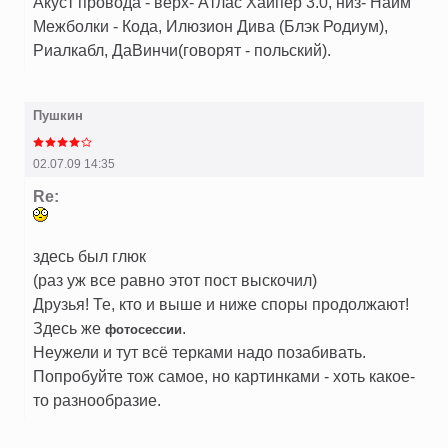
Акуст провода - верх- Атлас Хайпер 3.0, низ- Найм
Межболки - Кода, Илюзион Дива (Блэк Родиум),
Риалкабл, ДаВинчи(говорят - польский).
Пушкин
02.07.09 14:35
Re:
здесь был глюк
(раз уж все равно этот пост выскочил)
Друзья! Те, кто и выше и ниже споры продолжают!
Здесь же
.
фотосессии
Неужели и тут всё терками надо позабивать.
Попробуйте тож самое, но картинками - хоть какое-
то разнообразие.