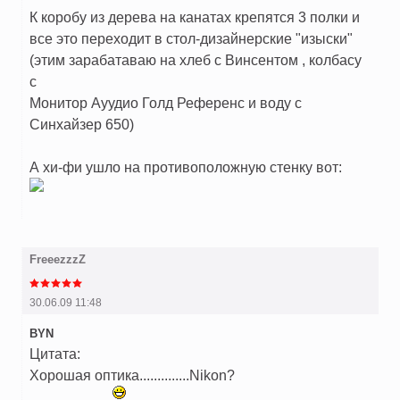
К коробу из дерева на канатах крепятся 3 полки и
все это переходит в стол-дизайнерские "изыски"
(этим зарабатаваю на хлеб с Винсентом , колбасу
с
Монитор Ауудио Голд Референс и воду с
Синхайзер 650)
А хи-фи ушло на противоположную стенку вот:
FreeezzzZ
30.06.09 11:48
BYN
Цитата:
Хорошая оптика..............Nikon?