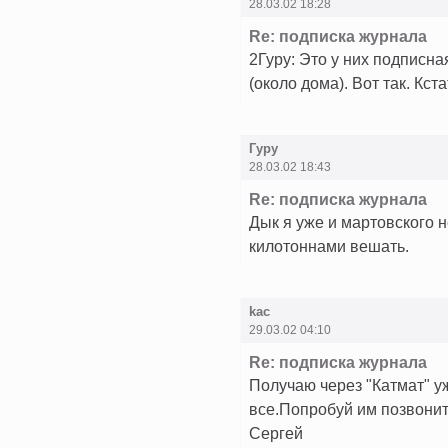
28.03.02 18:28
Re: подписка журнала
2Гуру: Это у них подписная
(около дома). Вот так. Кст
Гуру
28.03.02 18:43
Re: подписка журнала
Дык я уже и мартовского не
килотоннами вешать.
kac
29.03.02 04:10
Re: подписка журнала
Получаю через "Катмат" у
все.Попробуй им позвонит
Сергей