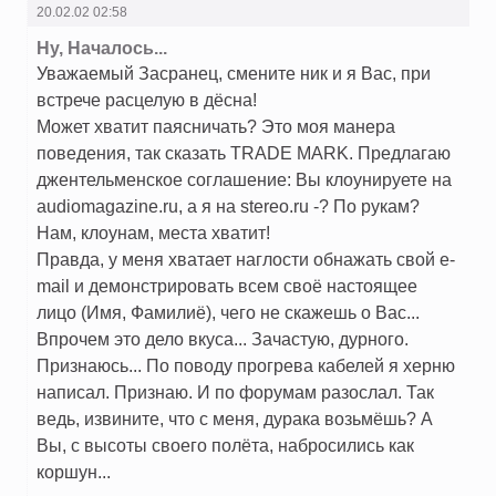
20.02.02 02:58
Ну, Началось...
Уважаемый Засранец, смените ник и я Вас, при
встрече расцелую в дёсна!
Может хватит паясничать? Это моя манера
поведения, так сказать TRADE MARK. Предлагаю
джентельменское соглашение: Вы клоунируете на
audiomagazine.ru, а я на stereo.ru -? По рукам?
Нам, клоунам, места хватит!
Правда, у меня хватает наглости обнажать свой e-
mail и демонстрировать всем своё настоящее
лицо (Имя, Фамилиё), чего не скажешь о Вас...
Впрочем это дело вкуса... Зачастую, дурного.
Признаюсь... По поводу прогрева кабелей я херню
написал. Признаю. И по форумам разослал. Так
ведь, извините, что с меня, дурака возьмёшь? А
Вы, с высоты своего полёта, набросились как
коршун...