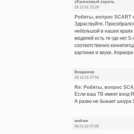
сЕмачковый король
28.12.01 22:28
Робяты, вопрос SCART v
Здраствуйте. Присобралс
небольшой в наших краях 
моделей есть те где нет S
соответственно коннетитца
картинке и звуке. Априори
Владимир
29.12.01 07:59
Re: Робяты, вопрос SCA
Если ваш ТВ имеет вход R
А разве не бывает шнура
andrew
06.01.02 07:06