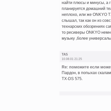
найти плюсы и минусы, а 
планируется домашний теа
неплохо, или же ONKYO TX
слышал, так как он из со
технарских обозрениях са
то ресиверы ONKYO немног
музыку ,более универсаль
TAS
10.08.01 21:25
Re: поможите если може
Пардон, в попыхах скалам
TX-DS 575.