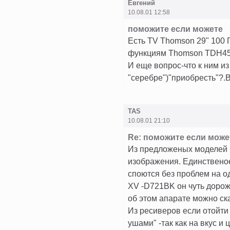
Евгений
10.08.01 12:58
поможите если можете
Есть TV Thomson 29" 100 
функциям Тhomson TDH450
И еще вопрос-что к ним и
"серебре")"приобресть"?.
TAS
10.08.01 21:10
Re: поможите если може
Из предложеных моделей в
изображения. Единственое
споются без проблем на од
XV -D721BK он чуть доро
об этом апарате можно сказ
Из ресиверов если отойти
ушами" -так как на вкус и