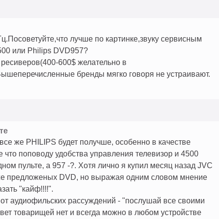
Гц.Посоветуйте,что лучше по картинке,звуку сервисным
0 или Philips DVD957?
з ресиверов(400-600$ желательно в
Вышеперечисленные бренды мягко говоря не устраивают.
те
се же PHILIPS будет получше, особенно в качестве
 что поповоду удобства управления телевизор и 4500
ном пульте, а 957 -?. Хотя лично я купил месяц назад JVC
же предложеных DVD, но выражая одним словом мнение
ать "кайф!!!!".
 от аудиофильских рассуждений - "послушай все своими
 цвет товарищей нет и всегда можно в любом устройстве