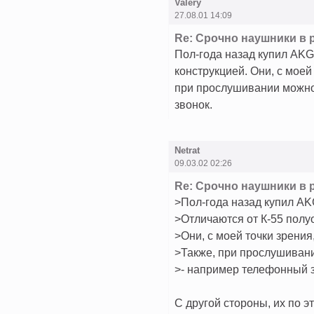
Valery
27.08.01 14:09
Re: Срочно наушники в 
Пол-года назад купил AKG 
конструкцией. Они, с моей 
при прослушивании можно
звонок.
Netrat
09.03.02 02:26
Re: Срочно наушники в 
>Пол-года назад купил AKG
>Отличаются от К-55 полу
>Они, с моей точки зрения,
>Также, при прослушивани
>- например телефонный з
С другой стороны, их по э